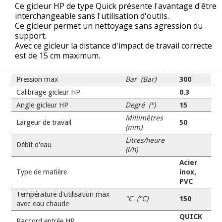
Ce gicleur HP de type Quick présente l'avantage d'être
interchangeable sans l'utilisation d'outils.
Ce gicleur permet un nettoyage sans agression du
support.
Avec ce gicleur la distance d'impact de travail correcte
est de 15 cm maximum.
Pression max
Bar (Bar)
300
Calibrage gicleur HP
0.3
Angle gicleur HP
Degré (°)
15
Millimètres
Largeur de travail
50
(mm)
Litres/heure
Débit d'eau
(l/h)
Acier
Type de matière
inox,
PVC
Température d'utilisation max
°C (°C)
150
avec eau chaude
QUICK
Raccord entrée HP