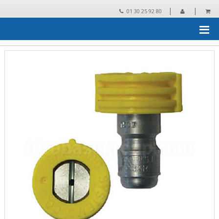
|
|
01 30 25 92 80
Accueil
›
Pieces detachees
›
pièces détachées et accessoires pour
NHP
›
Gicleurs
›
IDROBASE Gicleur HP Quick 15/03 jaune