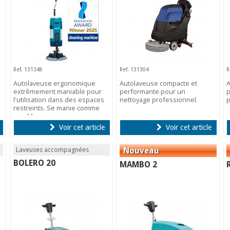
Ref. 131348
Ref. 131304
R
Autolaveuse ergonomique
Autolaveuse compacte et
A
extrêmement maniable pour
performante pour un
p
l'utilisation dans des espaces
nettoyage professionnel.
p
restreints. Se manie comme
une Mop.
Voir cet article
Voir cet article
Laveuses accompagnées
BOLERO 20
MAMBO 2