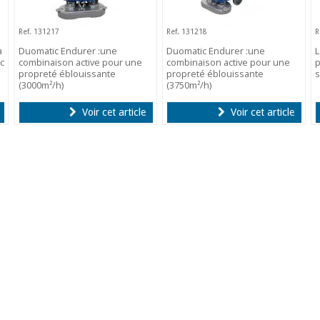
Ref. 131217
Ref. 131218
R
a
Duomatic Endurer :une
Duomatic Endurer :une
L
c
combinaison active pour une
combinaison active pour une
p
propreté éblouissante
propreté éblouissante
s
(3000m²/h)
(3750m²/h)
Voir cet article
Voir cet article