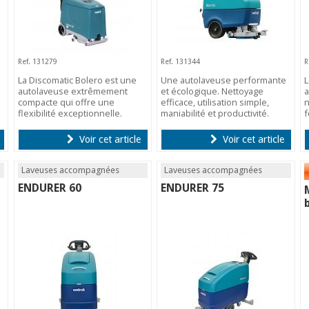
Ref. 131279
Ref. 131344
R
La Discomatic Bolero est une
Une autolaveuse performante
L
autolaveuse extrêmement
et écologique. Nettoyage
a
compacte qui offre une
efficace, utilisation simple,
n
flexibilité exceptionnelle.
maniabilité et productivité.
f
Voir cet article
Voir cet article
Laveuses accompagnées
Laveuses accompagnées
ENDURER 60
ENDURER 75