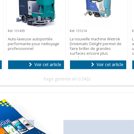
Ref. 131439
Ref. 131214
R
Auto-laveuse autoportée
La nouvelle machine Wetrok
L
performante pour nettoyage
Drivematic Delight permet de
a
professionnel
faire briller de grandes
u
surfaces encore plus
s
rapidement.
e
Voir cet article
Voir cet article
Page generee en 0.542s