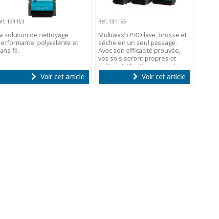
ef. 131153
Ref. 131155
a solution de nettoyage
Multiwash PRO lave, brosse et
erformante, polyvalente et
séche en un seul passage.
ans fil.
Avec son efficacité prouvée,
vos sols seront propres et
prêts à l’utilisation en quelques
minutes. Livré avec brosses.
Voir cet article
Voir cet article