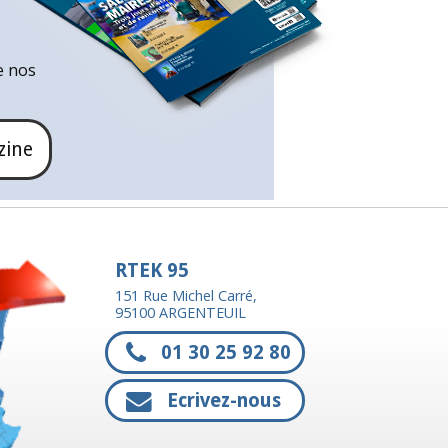
e nos
zine
RTEK 95
151 Rue Michel Carré,
95100 ARGENTEUIL
01 30 25 92 80
Ecrivez-nous