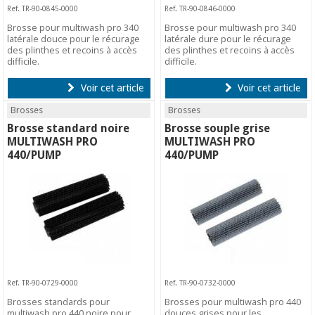
Ref. TR-90-0845-0000
Ref. TR-90-0846-0000
Brosse pour multiwash pro 340
Brosse pour multiwash pro 340
latérale douce pour le récurage
latérale dure pour le récurage
des plinthes et recoins à accès
des plinthes et recoins à accès
difficile.
difficile.
Voir cet article
Voir cet article
Brosses
Brosses
Brosse standard noire
Brosse souple grise
MULTIWASH PRO
MULTIWASH PRO
440/PUMP
440/PUMP
Ref. TR-90-0729-0000
Ref. TR-90-0732-0000
Brosses standards pour
Brosses pour multiwash pro 440
multiwash pro 440 noire pour
douces grises pour les