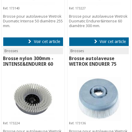
Ref. 173140
Ref. 173227
Brosse pour autolaveuse Wetrok
Brosse pour autolaveuse Wetrok
Duomatic Intense 50 diamètre 255
Duomatic Endurer&Intense 60
mm.
diamètre 300 mm.
Voir cet article
Voir cet article
Brosses
Brosses
Brosse nylon 300mm -
Brosse autolaveuse
INTENSE&ENDURER 60
WETROK ENDURER 75
Ref. 173224
Ref. 173136
Brosse pour autolaveuse Wetrok
Brosse pour autolaveuse Wetrok