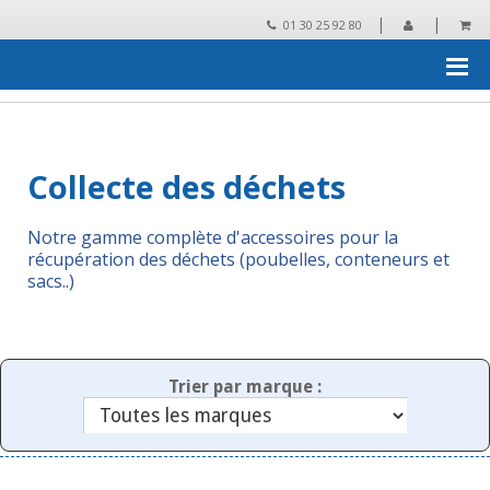
|
|
01 30 25 92 80
Accueil
›
Essuyage, protection, collecte des déchets
›
Collecte des
déchets
Collecte des déchets
Notre gamme complète d'accessoires pour la
récupération des déchets (poubelles, conteneurs et
sacs..)
Trier par marque :