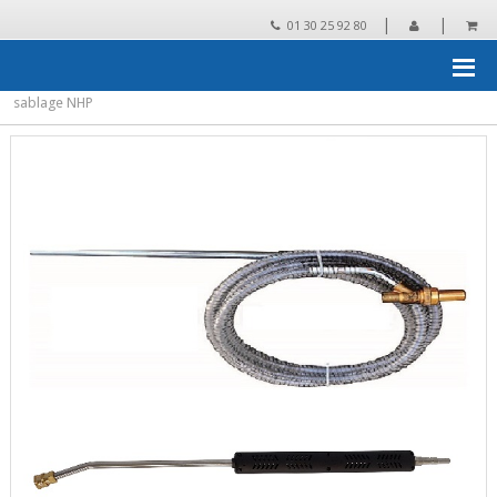
|
|
01 30 25 92 80
Accueil
›
Pieces detachees
›
pièces détachées et accessoires pour
NHP
›
Gicleurs
›
IDROBASE Lance simple inox 70 cm M type KW kit
sablage NHP