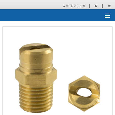
|
|
01 30 25 92 80
Accueil
›
Pieces detachees
›
pièces détachées et accessoires pour
NHP
›
Gicleurs
›
IDROBASE GicleurBP 65/40 1/4 NHP