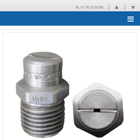
|
|
01 30 25 92 80
Accueil
›
Pieces detachees
›
pièces détachées et accessoires pour
NHP
›
Gicleurs
›
IDROBASE Gicleur HP 15/005 1/4 NHP